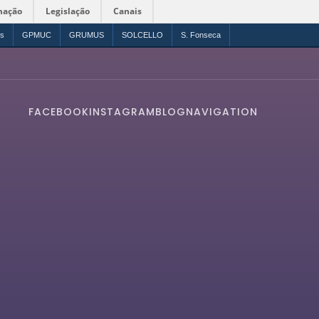
mação
Legislação
Canais
os
GPMUC
GRUMUS
SOLCELLO
S. Fonseca
FACEBOOK
INSTAGRAM
BLOG
NAVIGATION