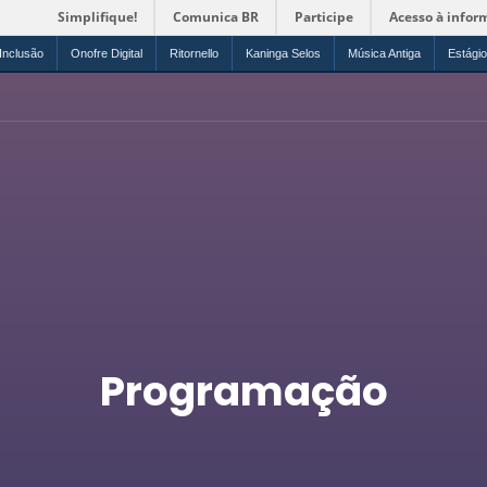
Simplifique!
Comunica BR
Participe
Acesso à infor
Inclusão
Onofre Digital
Ritornello
Kaninga Selos
Música Antiga
Estági
Programação