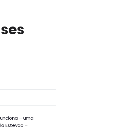
sses
 funciona – uma
la Estevão –